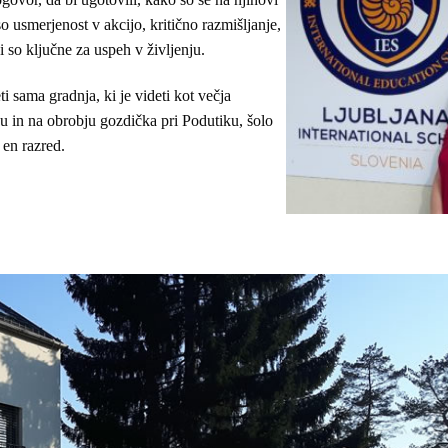
so usmerjenost v akcijo, kritično razmišljanje,
i so ključne za uspeh v življenju.
 sama gradnja, ki je videti kot večja
ku in na obrobju gozdička pri Podutiku, šolo
 en razred.