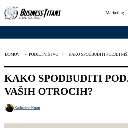
Skip
to
Marketing
content
DOMOV
>
PODJETNIŠTVO
>
KAKO SPODBUDITI PODJETNIŠ
KAKO SPODBUDITI POD
VAŠIH OTROCIH?
Katharine Knott