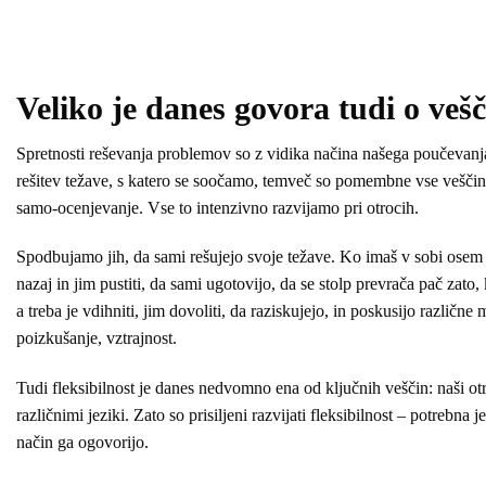
Veliko je danes govora tudi o ve
Spretnosti reševanja problemov so z vidika načina našega poučevanja
rešitev težave, s katero se soočamo, temveč so pomembne vse veščine, 
samo-ocenjevanje. Vse to intenzivno razvijamo pri otrocih.
Spodbujamo jih, da sami rešujejo svoje težave. Ko imaš v sobi osem al
nazaj in jim pustiti, da sami ugotovijo, da se stolp prevrača pač zato,
a treba je vdihniti, jim dovoliti, da raziskujejo, in poskusijo različ
poizkušanje, vztrajnost.
Tudi fleksibilnost je danes nedvomno ena od ključnih veščin: naši otr
različnimi jeziki. Zato so prisiljeni razvijati fleksibilnost – potrebna
način ga ogovorijo.