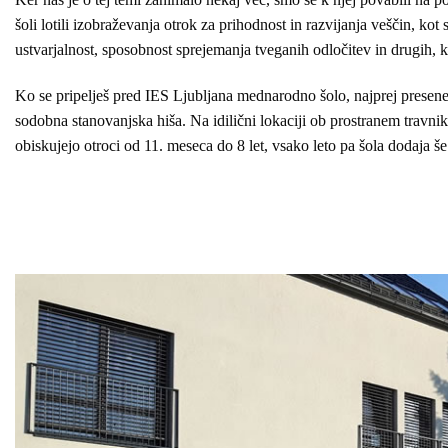
šoli lotili izobraževanja otrok za prihodnost in razvijanja veščin, kot 
ustvarjalnost, sposobnost sprejemanja tveganih odločitev in drugih, k
Ko se pripelješ pred IES Ljubljana mednarodno šolo, najprej preseneti
sodobna stanovanjska hiša. Na idilični lokaciji ob prostranem travni
obiskujejo otroci od 11. meseca do 8 let, vsako leto pa šola dodaja še