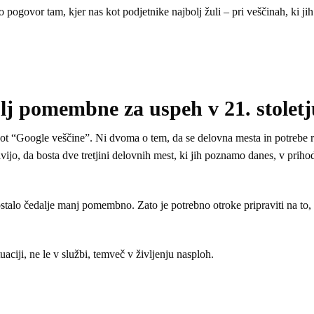
 pogovor tam, kjer nas kot podjetnike najbolj žuli – pri veščinah, ki ji
olj pomembne za uspeh v 21. stolet
kot “Google veščine”. Ni dvoma o tem, da se delovna mesta in potrebe ra
avijo, da bosta dve tretjini delovnih mest, ki jih poznamo danes, v prihod
ostalo čedalje manj pomembno. Zato je potrebno otroke pripraviti na to
aciji, ne le v službi, temveč v življenju nasploh.