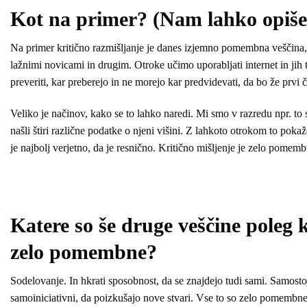
Kot na primer? (Nam lahko opišet
Na primer kritično razmišljanje je danes izjemno pomembna veščina, s
lažnimi novicami in drugim. Otroke učimo uporabljati internet in jih
preveriti, kar preberejo in ne morejo kar predvidevati, da bo že prvi 
Veliko je načinov, kako se to lahko naredi. Mi smo v razredu npr. to 
našli štiri različne podatke o njeni višini. Z lahkoto otrokom to pokaže
je najbolj verjetno, da je resnično. Kritično mišljenje je zelo pomem
Katere so še druge veščine poleg k
zelo pomembne?
Sodelovanje. In hkrati sposobnost, da se znajdejo tudi sami. Samostoj
samoiniciativni, da poizkušajo nove stvari. Vse to so zelo pomembne s