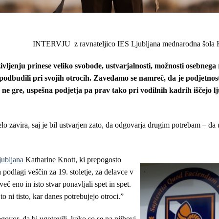
INTERVJU z ravnateljico IES Ljubljana mednarodna šola 
 življenju prinese veliko svobode, ustvarjalnosti, možnosti osebnega 
podbudili pri svojih otrocih. Zavedamo se namreč, da je podjetnos
ne gre, uspešna podjetja pa prav tako pri vodilnih kadrih iščejo lju
elo zavira, saj je bil ustvarjen zato, da odgovarja drugim potrebam – da 
jubljana
Katharine Knott, ki prepogosto
a podlagi veščin za 19. stoletje, za delavce v
več eno in isto stvar ponavljali spet in spet.
to ni tisto, kar danes potrebujejo otroci.”
govor, da bi ugotovili, kako so se na njihovi