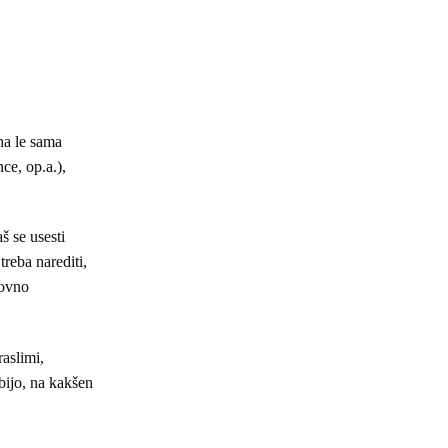
na le sama
ce, op.a.),
š se usesti
treba narediti,
novno
raslimi,
abijo, na kakšen