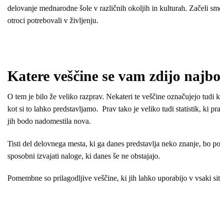
delovanje mednarodne šole v različnih okoljih in kulturah. Začeli smo
otroci potrebovali v življenju.
Katere veščine se vam zdijo najb
O tem je bilo že veliko razprav. Nekateri te veščine označujejo tudi 
kot si to lahko predstavljamo. Prav tako je veliko tudi statistik, ki pr
jih bodo nadomestila nova.
Tisti del delovnega mesta, ki ga danes predstavlja neko znanje, bo p
sposobni izvajati naloge, ki danes še ne obstajajo.
Pomembne so prilagodljive veščine, ki jih lahko uporabijo v vsaki situ