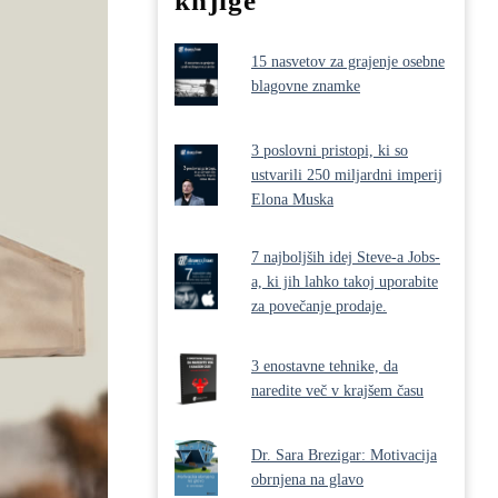
knjige
15 nasvetov za grajenje osebne
blagovne znamke
3 poslovni pristopi, ki so
ustvarili 250 miljardni imperij
Elona Muska
7 najboljših idej Steve-a Jobs-
a, ki jih lahko takoj uporabite
za povečanje prodaje.
3 enostavne tehnike, da
naredite več v krajšem času
Dr. Sara Brezigar: Motivacija
obrnjena na glavo