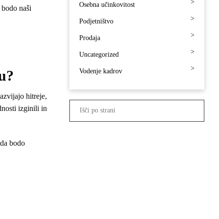
Osebna učinkovitost
h bodo naši
Podjetništvo
Prodaja
Uncategorized
Vodenje kadrov
ju?
zvijajo hitreje,
nosti izginili in
, da bodo