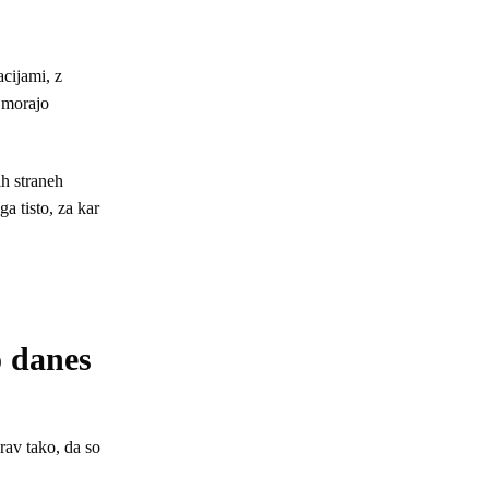
cijami, z
a morajo
ih straneh
ga tisto, za kar
o danes
rav tako, da so