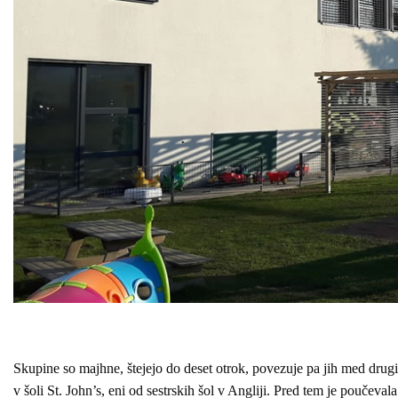
Skupine so majhne, štejejo do deset otrok, povezuje pa jih med drugim 
v šoli St. John’s, eni od sestrskih šol v Angliji. Pred tem je poučeva