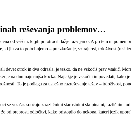
ščinah reševanja problemov…
 ena od veščin, ki jih pri otrocih lažje razvijamo. A pri tem ni pomemb
ki jih za to potrebujemo – preizkušanje, vztrajnost, trdoživost (resilien
i devet otrok in dva odrasla, je težko, da ne vskočiš prav vsakič. Mora
 ker je na dnu najmanjša kocka. Najlažje je vskočiti in povedati, kako je 
ne možnosti. To je podlaga za uspešno razreševanje težav – trdoživost, po
oci se ves čas soočajo z različnimi starostnimi skupinami, različnimi od
 je že pri preprosti odločitvi, kako pristopijo do nekoga, kateri jezik upor