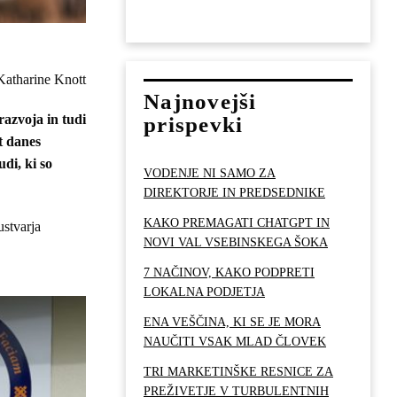
Katharine Knott
Najnovejši
razvoja in tudi
prispevki
t danes
di, ki so
VODENJE NI SAMO ZA
DIREKTORJE IN PREDSEDNIKE
KAKO PREMAGATI CHATGPT IN
ustvarja
NOVI VAL VSEBINSKEGA ŠOKA
7 NAČINOV, KAKO PODPRETI
LOKALNA PODJETJA
ENA VEŠČINA, KI SE JE MORA
NAUČITI VSAK MLAD ČLOVEK
TRI MARKETINŠKE RESNICE ZA
PREŽIVETJE V TURBULENTNIH