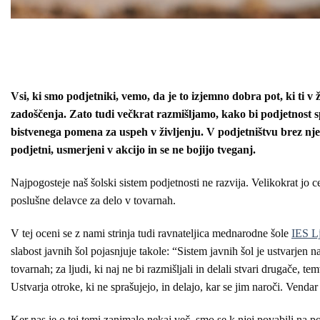
Vsi, ki smo podjetniki, vemo, da je to izjemno dobra pot, ki ti v
zadoščenja. Zato tudi večkrat razmišljamo, kako bi podjetnost s
bistvenega pomena za uspeh v življenju. V podjetništvu brez nje 
podjetni, usmerjeni v akcijo in se ne bojijo tveganj.
Najpogosteje naš šolski sistem podjetnosti ne razvija. Velikokrat jo c
poslušne delavce za delo v tovarnah.
V tej oceni se z nami strinja tudi ravnateljica mednarodne šole
IES L
slabost javnih šol pojasnjuje takole: “Sistem javnih šol je ustvarjen n
tovarnah; za ljudi, ki naj ne bi razmišljali in delali stvari drugače, tem
Ustvarja otroke, ki ne sprašujejo, in delajo, kar se jim naroči. Vendar 
Ker nas je o tej temi zanimalo nekaj več, smo se k njej povabili na po