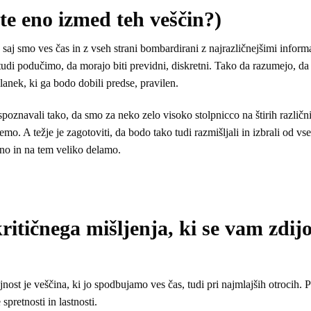
e eno izmed teh veščin?)
aj smo ves čas in z vseh strani bombardirani z najrazličnejšimi informa
 tudi podučimo, da morajo biti previdni, diskretni. Tako da razumejo, d
članek, ki ga bodo dobili predse, pravilen.
spoznavali tako, da smo za neko zelo visoko stolpnicco na štirih različn
mo. A težje je zagotoviti, da bodo tako tudi razmišljali in izbrali od vse
bno in na tem veliko delamo.
ritičnega mišljenja, ki se vam zdij
nost je veščina, ki jo spodbujamo ves čas, tudi pri najmlajših otrocih. P
pretnosti in lastnosti.